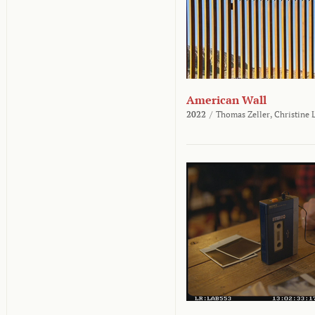
American Wall
2022
/
Thomas Zeller,
Christine 