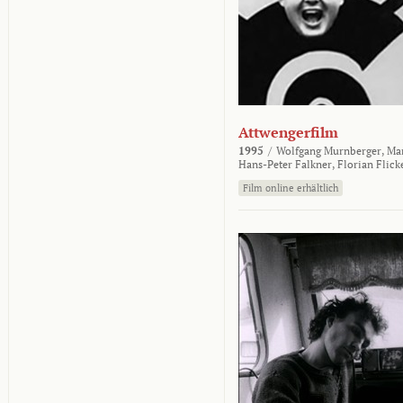
Attwengerfilm
1995
/
Wolfgang Murnberger,
Mar
Hans-Peter Falkner,
Florian Flick
Film online erhältlich