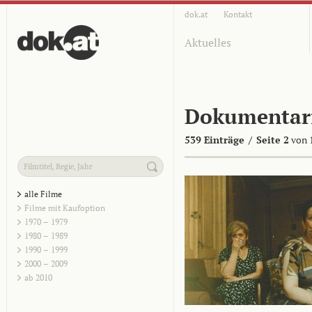
dok.at
Kontakt
Aktuelles
Dokumentar
539 Einträge
/
Seite 2
von 
alle Filme
Filme mit Kaufoption
1970 – 1979
1980 – 1989
1990 – 1999
2000 – 2009
ab 2010