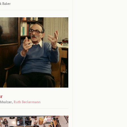
k Baker
ur
chholzer,
Ruth Beckermann