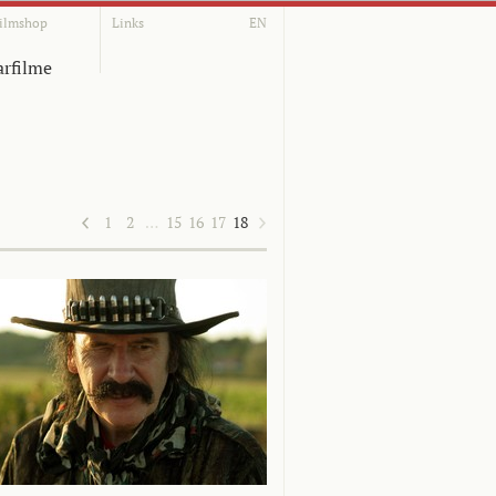
ilmshop
Links
EN
rfilme
1
2
…
15
16
17
18