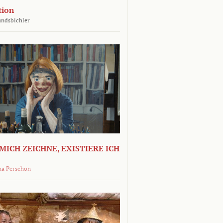
tion
undsbichler
MICH ZEICHNE, EXISTIERE ICH
na Perschon