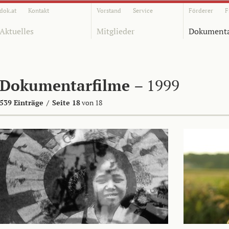
dok.at
Kontakt
Vorstand
Service
Förderer
F
Aktuelles
Mitglieder
Dokumenta
Dokumentarfilme
– 1999
539 Einträge
/
Seite 18
von 18