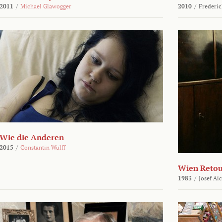
2011
/
Michael Glawogger
2010
/
Frederic
Wie die Anderen
2015
/
Constantin Wulff
Wien Reto
1983
/
Josef Ai