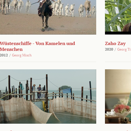
Wüstenschiffe - Von Kamelen und
Zaho Zay
Menschen
2020
/
Georg Ti
2012
/
Georg Misch