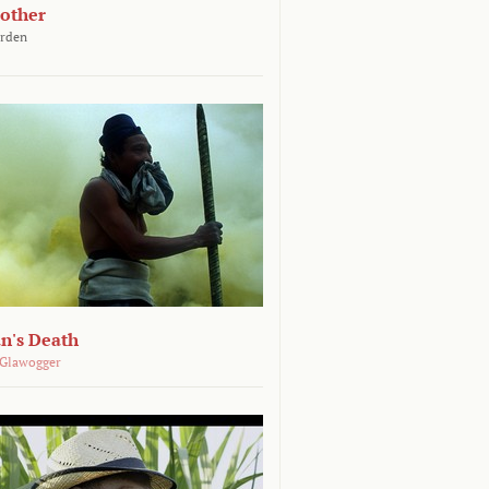
other
arden
n's Death
 Glawogger