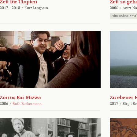
Zeit für Utopien
Zeit zu geh
2017 - 2018
/
Kurt Langbein
2006
/
Anita N
Film online erhäl
Zorros Bar Mizwa
Zu ebener 
2006
/
Ruth Beckermann
2017
/
Birgit B