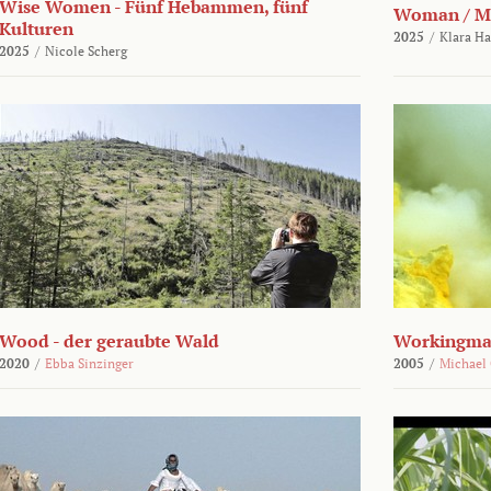
Wise Women - Fünf Hebammen, fünf
Woman / M
Kulturen
2025
/
Klara H
2025
/
Nicole Scherg
Wood - der geraubte Wald
Workingma
2020
/
Ebba Sinzinger
2005
/
Michael