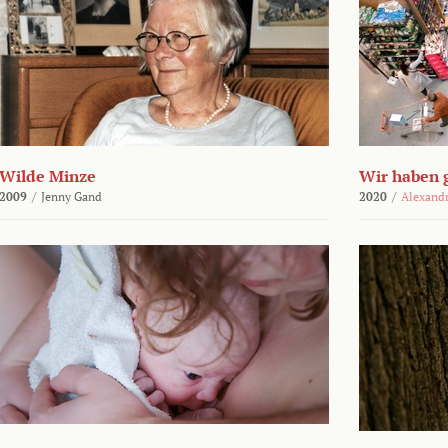
Wilde Minze
Wir haben 
2009
/
Jenny Gand
2020
/
Alexand