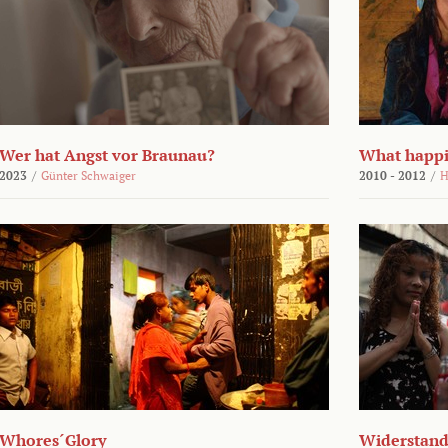
Wer hat Angst vor Braunau?
What happi
2023
/
Günter Schwaiger
2010 - 2012
/
H
Whores´Glory
Widerstand