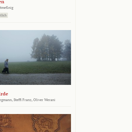
en
atmeßnig
tlich
Erde
ergmann,
Steffi Franz,
Oliver Werani