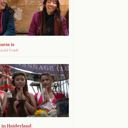
ness is
arald Friedl
 in Haiderland