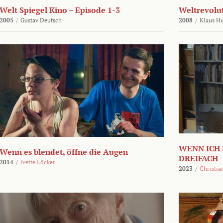
Welt Spiegel Kino – Episode 1-3
Weltrevolu
2005
/
Gustav Deutsch
2008
/
Klaus H
WENN ICH 
Wenn es blendet, öffne die Augen
DREIFACH
2014
/
Ivette Löcker
2023
/
Christia