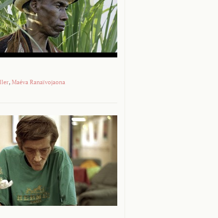
ller
,
Maéva Ranaïvojaona