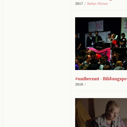
2017
/
Stefan Wolner
#unibrennt - Bildungspr
2010
/