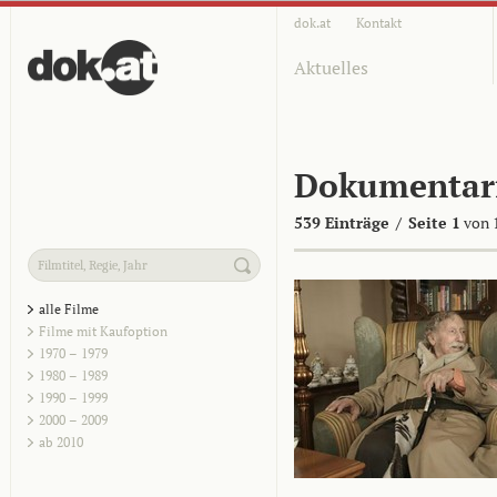
dok.at
Kontakt
Aktuelles
Dokumentar
539 Einträge
/
Seite 1
von 
alle Filme
Filme mit Kaufoption
1970 – 1979
1980 – 1989
1990 – 1999
2000 – 2009
ab 2010