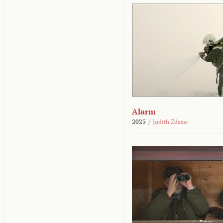
Alarm
2025
/
Judith Zdesar