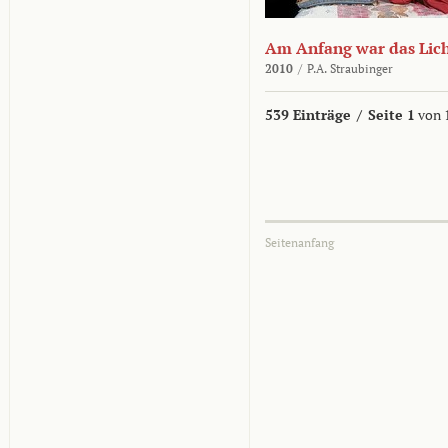
Am Anfang war das Lic
2010
/
P.A. Straubinger
539 Einträge
/
Seite 1
von 
Seitenanfang