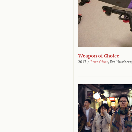
Weapon of Choice
2017
/
Fritz Ofner
,
Eva Hausberg