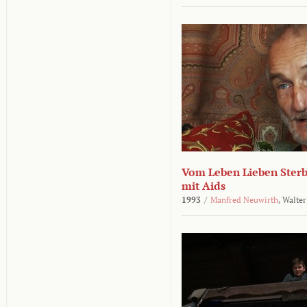
Vom Leben Lieben Sterb
mit Aids
1993
/
Manfred Neuwirth
,
Walter