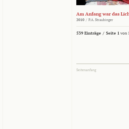
Am Anfang war das Lic
2010
/
P.A. Straubinger
539 Einträge
/
Seite 1
von 
Seitenanfang