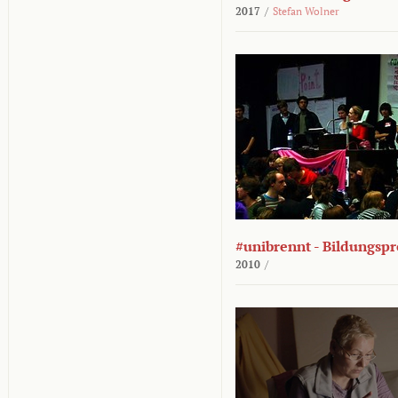
2017
/
Stefan Wolner
#unibrennt - Bildungspr
2010
/