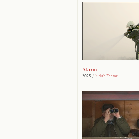
Alarm
2025
/
Judith Zdesar