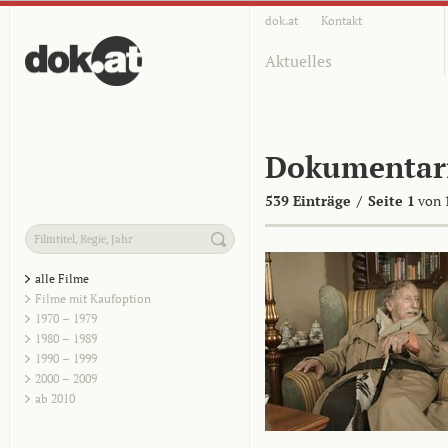
dok.at
Kontakt
Aktuelles
Dokumentar
539 Einträge
/
Seite 1
von 
alle Filme
Filme mit Kaufoption
1970 – 1979
1980 – 1989
1990 – 1999
2000 – 2009
ab 2010