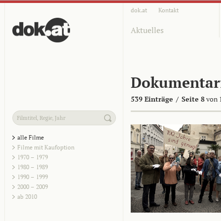
dok.at
Kontakt
Aktuelles
Dokumentar
539 Einträge
/
Seite 8
von 
alle Filme
Filme mit Kaufoption
1970 – 1979
1980 – 1989
1990 – 1999
2000 – 2009
ab 2010