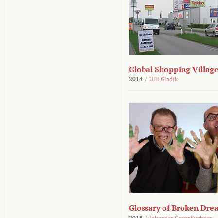
Global Shopping Villag
2014
/
Ulli Gladik
Glossary of Broken Dre
2018
/
Johannes Grenzfurthner