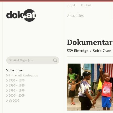
dok.at
Kontakt
Aktuelles
Dokumentar
539 Einträge
/
Seite 7
von 
alle Filme
Filme mit Kaufoption
1970 – 1979
1980 – 1989
1990 – 1999
2000 – 2009
ab 2010