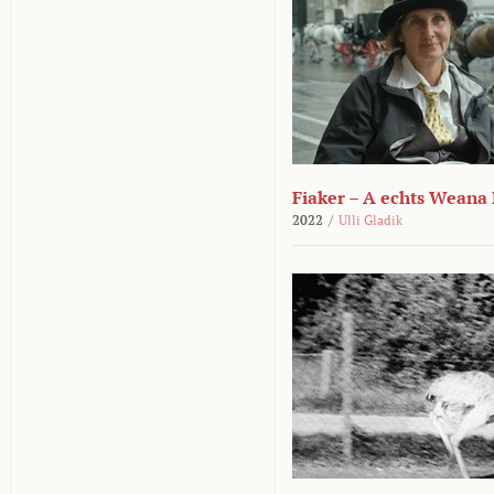
Fiaker – A echts Weana
2022
/
Ulli Gladik