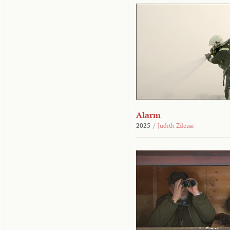
Alarm
2025
/
Judith Zdesar