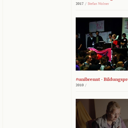
2017
/
Stefan Wolner
#unibrennt - Bildungspr
2010
/