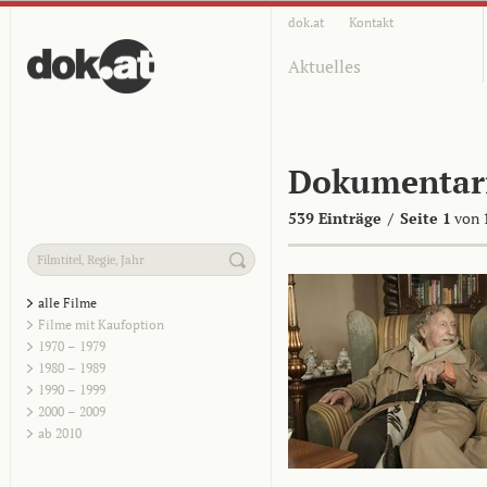
dok.at
Kontakt
Aktuelles
Dokumentar
539 Einträge
/
Seite 1
von 
alle Filme
Filme mit Kaufoption
1970 – 1979
1980 – 1989
1990 – 1999
2000 – 2009
ab 2010