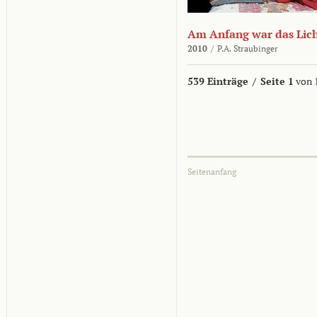
Am Anfang war das Lic
2010
/
P.A. Straubinger
539 Einträge
/
Seite 1
von 
Seitenanfang