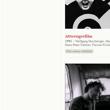
Attwengerfilm
1995
/
Wolfgang Murnberger,
Mar
Hans-Peter Falkner,
Florian Flick
Film online erhältlich