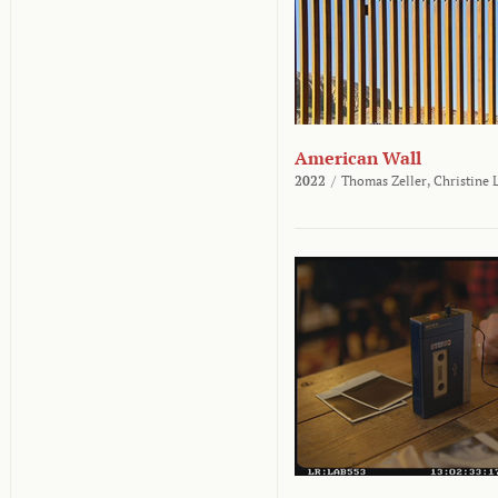
American Wall
2022
/
Thomas Zeller,
Christine 