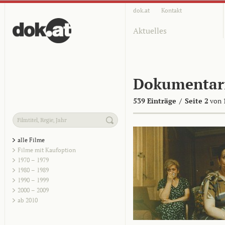
dok.at
Kontakt
Aktuelles
Dokumentar
539 Einträge
/
Seite 2
von 
alle Filme
Filme mit Kaufoption
1970 – 1979
1980 – 1989
1990 – 1999
2000 – 2009
ab 2010