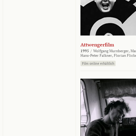
Attwengerfilm
1995
/
Wolfgang Murnberger,
Mar
Hans-Peter Falkner,
Florian Flick
Film online erhältlich