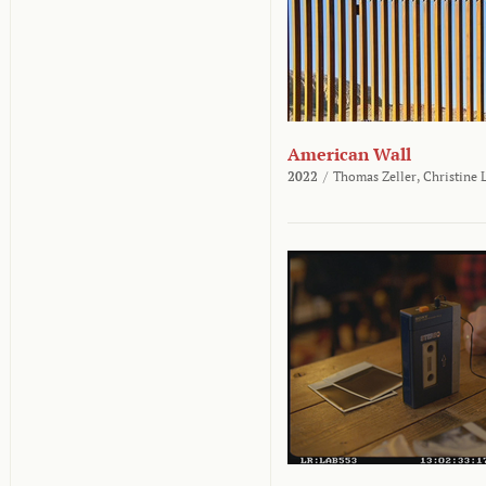
American Wall
2022
/
Thomas Zeller,
Christine 