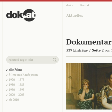
dok.at
Kontakt
Aktuelles
Dokumentar
539 Einträge
/
Seite 2
von 
alle Filme
Filme mit Kaufoption
1970 – 1979
1980 – 1989
1990 – 1999
2000 – 2009
ab 2010