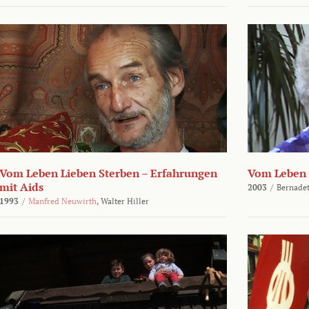
Vom Leben Lieben Sterben – Erfahrungen
Vom Leben 
mit Aids
2003
/
Bernadet
1993
/
Manfred Neuwirth
,
Walter Hiller