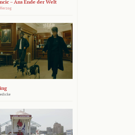
ncic – Ans Ende der Welt
 Herzog
ing
Jedicke