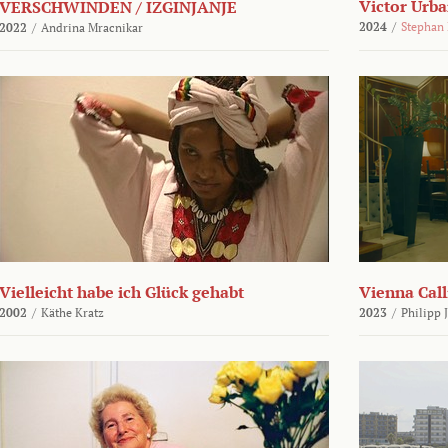
Victor Urba
VERSCHWINDEN / IZGINJANJE
2024
/
Stephan
2022
/
Andrina Mracnikar
Vielleicht habe ich Glück gehabt
Vienna Call
2002
/
Käthe Kratz
2023
/
Philipp 