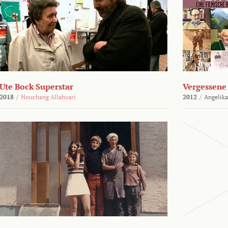
Ute Bock Superstar
Vergessene 
2018
/
Houchang Allahyari
2012
/
Angelika