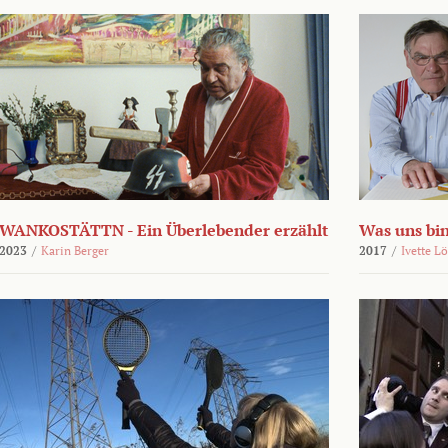
WANKOSTÄTTN - Ein Überlebender erzählt
Was uns bi
2023
/
Karin Berger
2017
/
Ivette L