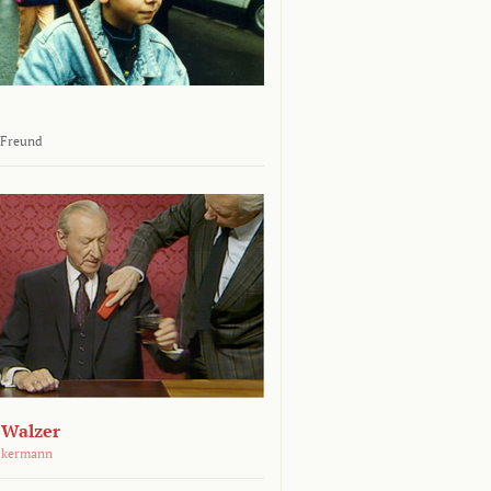
 Freund
 Walzer
ckermann