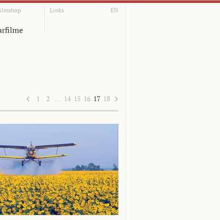
ilmshop
Links
EN
rfilme
1
2
…
14
15
16
17
18