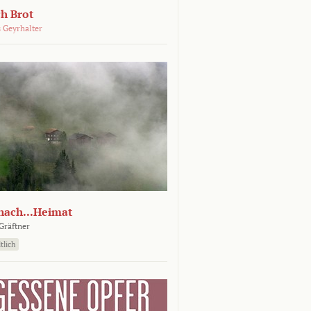
ch Brot
 Geyrhalter
nach...Heimat
Gräftner
tlich