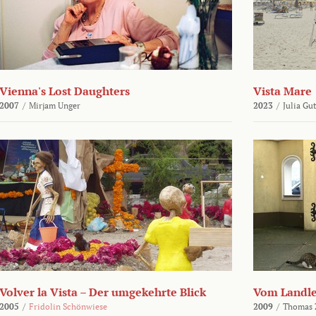
Vienna's Lost Daughters
Vista Mare
2007
/
Mirjam Unger
2023
/
Julia Gu
Volver la Vista – Der umgekehrte Blick
Vom Landl
2005
/
Fridolin Schönwiese
2009
/
Thomas 