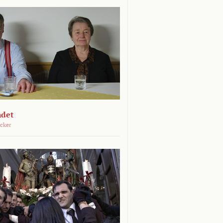
ndet
öcker