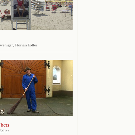
tweniger,
Florian Kofler
eben
Zeller