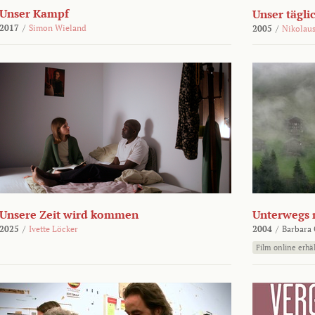
Unser Kampf
Unser tägli
2017
/
Simon Wieland
2005
/
Nikolaus
Unsere Zeit wird kommen
Unterwegs 
2025
/
Ivette Löcker
2004
/
Barbara 
Film online erhäl