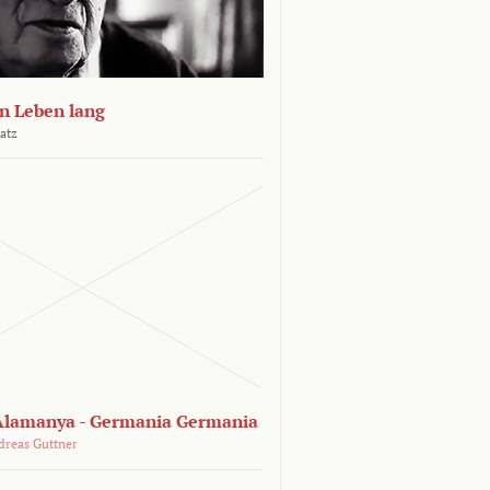
n Leben lang
atz
lamanya - Germania Germania
dreas Guttner