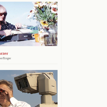
arzer
erflinger