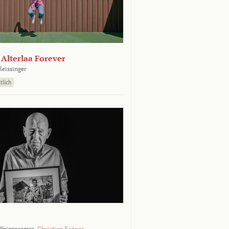
- Alterlaa Forever
leissinger
tlich
Weigensamer,
Christian Krönes