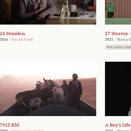
24 Stunden
27 Storeys 
2024
/
Harald Friedl
2023
/
Bianca G
Film online erhäl
7915 KM
A Boy's Life
2008
/
Nikolaus Geyrhalter
2023
/
Florian 