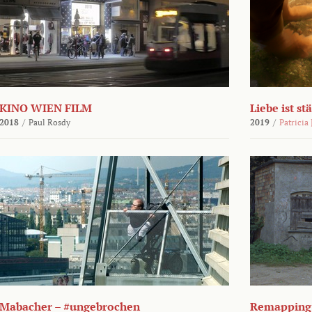
KINO WIEN FILM
Liebe ist st
2018
/
Paul Rosdy
2019
/
Patricia
Mabacher – #ungebrochen
Remapping 