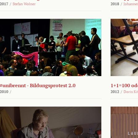
2017
/
Stefan Wolner
2018
/
Johannes
#unibrennt - Bildungsprotest 2.0
1+1=100 ode
2010
/
2012
/
Doris Ki