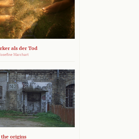
ärker als der Tod
 Josefine Marchart
the origins