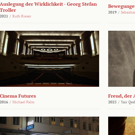
Auslegung der Wirklichkeit - Georg Stefan
Bewegungen
Troller
2019
/
Sebasti
2021
/
Ruth Rieser
Cinema Futures
Freud, der 
2016
/
Michael Palm
2025
/
Yair Qed