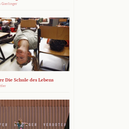
 Gierlinger
r Die Schule des Lebens
ttler