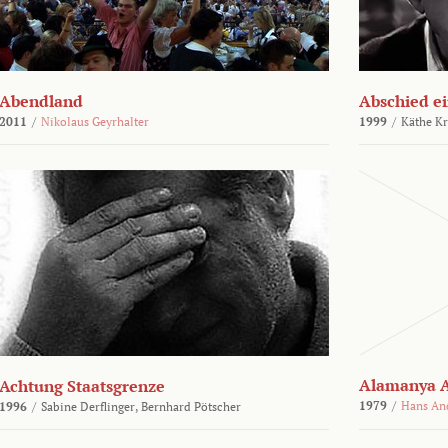
Abendland
Abschied ei
2011
/
Nikolaus Geyrhalter
1999
/
Käthe Kr
Alamanya A
Achtung Staatsgrenze
1979
/
Hans An
1996
/
Sabine Derflinger,
Bernhard Pötscher