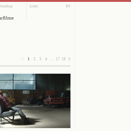
ilmshop
Links
EN
rfilme
1
2
3
4
…
17
18