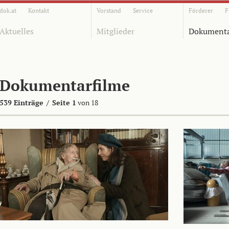
dok.at
Kontakt
Vorstand
Service
Förderer
F
Aktuelles
Mitglieder
Dokumenta
Dokumentarfilme
539 Einträge
/
Seite 1
von 18