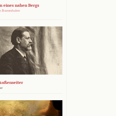
 eines nahen Bergs
an Brameshuber
Außenseiter
ar