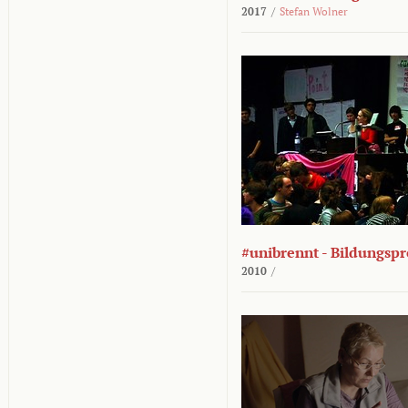
2017
/
Stefan Wolner
#unibrennt - Bildungspr
2010
/