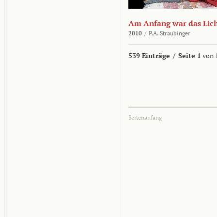
Am Anfang war das Lic
2010
/
P.A. Straubinger
539 Einträge
/
Seite 1
von 
Seitenanfang