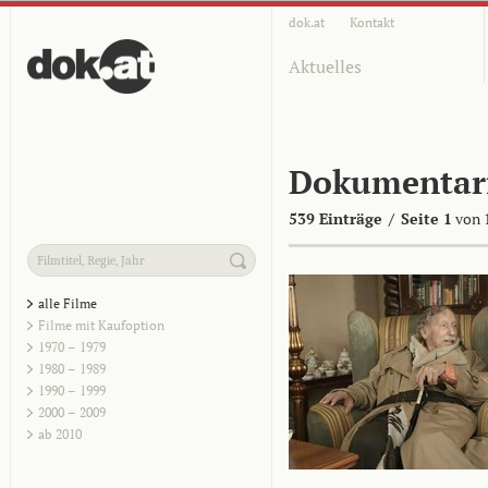
dok.at
Kontakt
Aktuelles
Dokumentar
539 Einträge
/
Seite 1
von 
alle Filme
Filme mit Kaufoption
1970 – 1979
1980 – 1989
1990 – 1999
2000 – 2009
ab 2010