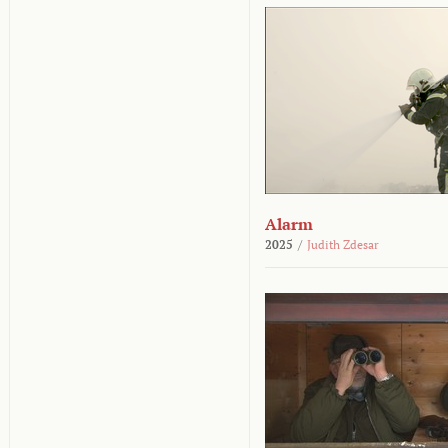
Alarm
2025
/
Judith Zdesar