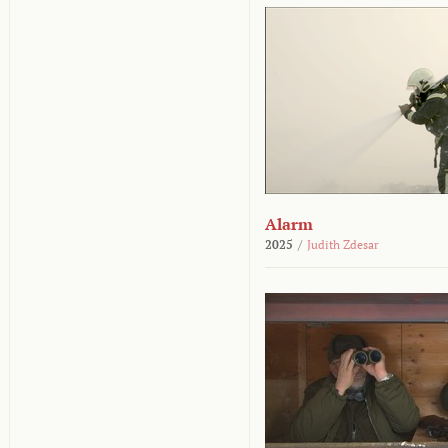
Alarm
2025
/
Judith Zdesar