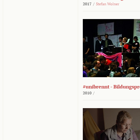
2017
/
Stefan Wolner
#unibrennt - Bildungspr
2010
/