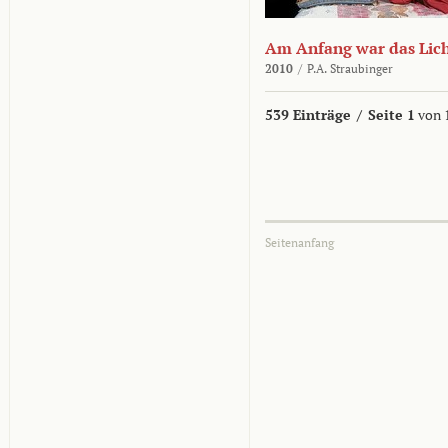
Am Anfang war das Lic
2010
/
P.A. Straubinger
539 Einträge
/
Seite 1
von 
Seitenanfang