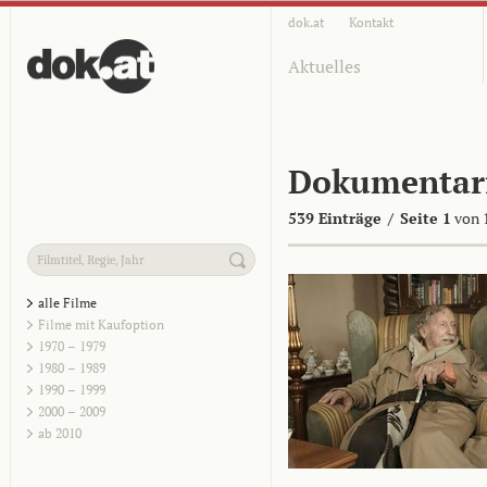
dok.at
Kontakt
Aktuelles
Dokumentar
539 Einträge
/
Seite 1
von 
alle Filme
Filme mit Kaufoption
1970 – 1979
1980 – 1989
1990 – 1999
2000 – 2009
ab 2010