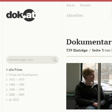
dok.at
Kontakt
Aktuelles
Dokumentar
539 Einträge
/
Seite 3
von 
alle Filme
Filme mit Kaufoption
1970 – 1979
1980 – 1989
1990 – 1999
2000 – 2009
ab 2010