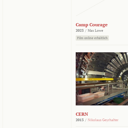
Camp Courage
2023
/
Max Lowe
Film online erhältlich
CERN
2013
/
Nikolaus Geyrhalter