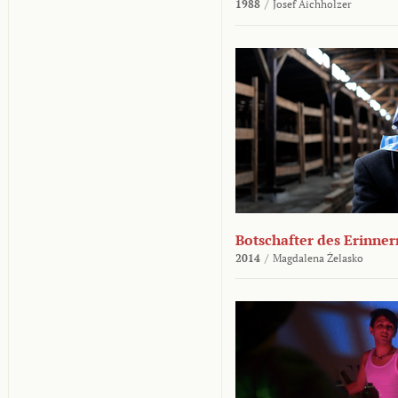
1988
/
Josef Aichholzer
Botschafter des Erinner
2014
/
Magdalena Żelasko