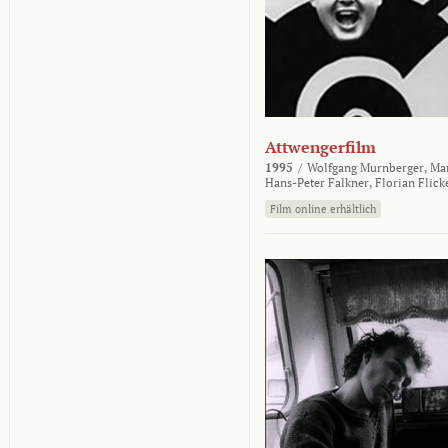
Attwengerfilm
1995
/
Wolfgang Murnberger,
Mar
Hans-Peter Falkner,
Florian Flick
Film online erhältlich