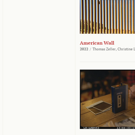
American Wall
2022
/
Thomas Zeller,
Christine 