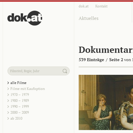
dok.at
Kontakt
Aktuelles
Dokumentar
539 Einträge
/
Seite 2
von 
alle Filme
Filme mit Kaufoption
1970 – 1979
1980 – 1989
1990 – 1999
2000 – 2009
ab 2010