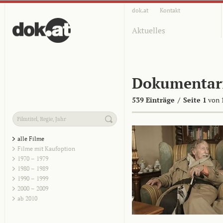
dok.at
Kontakt
Aktuelles
Dokumentar
539 Einträge
/
Seite 1
von 
alle Filme
Filme mit Kaufoption
1970 – 1979
1980 – 1989
1990 – 1999
2000 – 2009
ab 2010