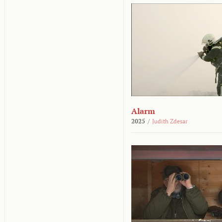
Alarm
2025
/
Judith Zdesar