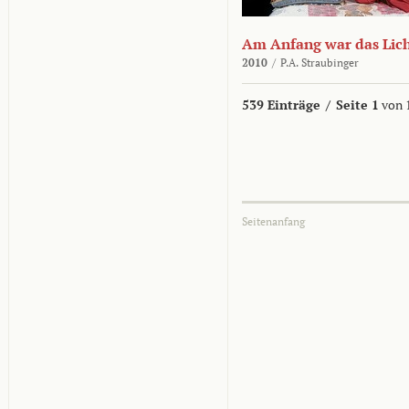
Am Anfang war das Lic
2010
/
P.A. Straubinger
539 Einträge
/
Seite 1
von 
Seitenanfang