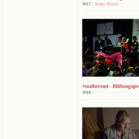
2017
/
Stefan Wolner
#unibrennt - Bildungspr
2010
/