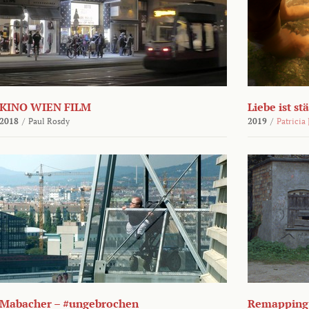
KINO WIEN FILM
Liebe ist st
2018
/
Paul Rosdy
2019
/
Patricia
Mabacher – #ungebrochen
Remapping 