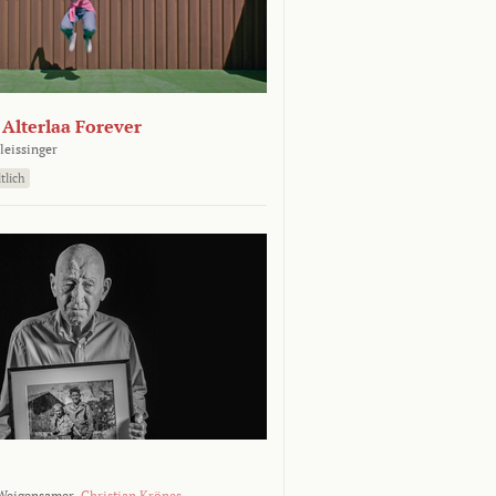
- Alterlaa Forever
leissinger
tlich
Weigensamer,
Christian Krönes