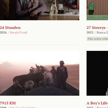
24 Stunden
27 Storeys 
2024
/
Harald Friedl
2023
/
Bianca G
Film online erhäl
7915 KM
A Boy's Life
2008
/
Nikolaus Geyrhalter
2023
/
Florian 