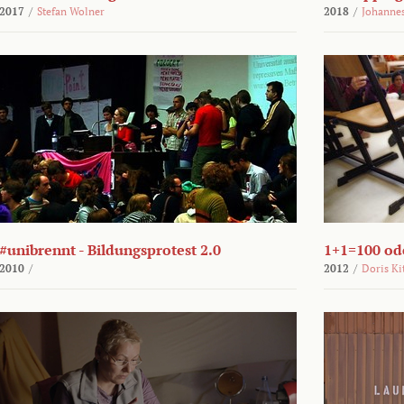
2017
/
Stefan Wolner
2018
/
Johannes
#unibrennt - Bildungsprotest 2.0
1+1=100 ode
2010
/
2012
/
Doris Ki