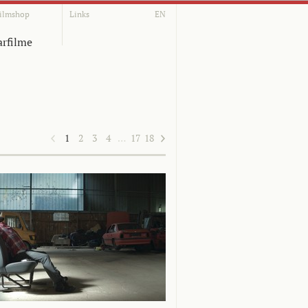
ilmshop
Links
EN
rfilme
1
2
3
4
…
17
18