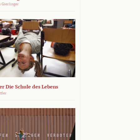
 Gierlinger
r Die Schule des Lebens
ttler