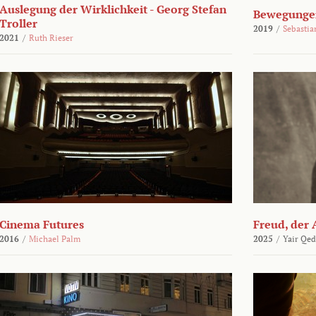
Auslegung der Wirklichkeit - Georg Stefan
Bewegungen
Troller
2019
/
Sebasti
2021
/
Ruth Rieser
Cinema Futures
Freud, der 
2016
/
Michael Palm
2025
/
Yair Qed