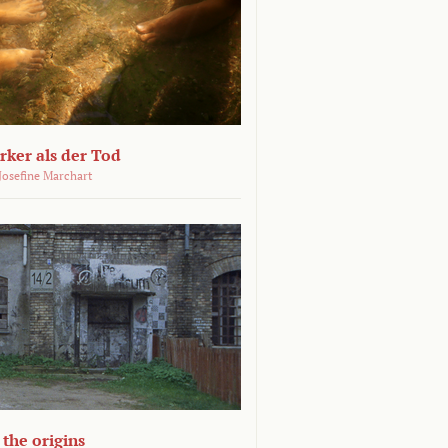
ärker als der Tod
 Josefine Marchart
the origins