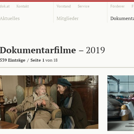
dok.at
Kontakt
Vorstand
Service
Förderer
F
Aktuelles
Mitglieder
Dokumenta
Dokumentarfilme
– 2019
539 Einträge
/
Seite 1
von 18