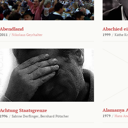
Abendland
Abschied ei
2011
/
Nikolaus Geyrhalter
1999
/
Käthe Kr
Alamanya A
Achtung Staatsgrenze
1979
/
Hans An
1996
/
Sabine Derflinger,
Bernhard Pötscher