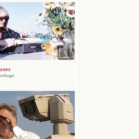
arzer
erflinger