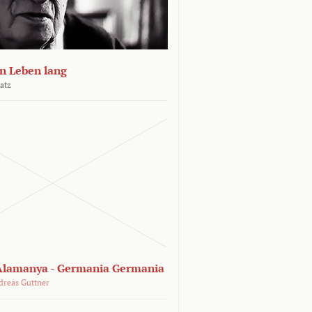
n Leben lang
atz
lamanya - Germania Germania
dreas Guttner