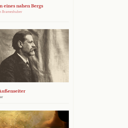
 eines nahen Bergs
an Brameshuber
Außenseiter
ar