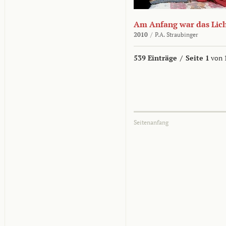
Am Anfang war das Lic
2010
/
P.A. Straubinger
539 Einträge
/
Seite 1
von 
Seitenanfang