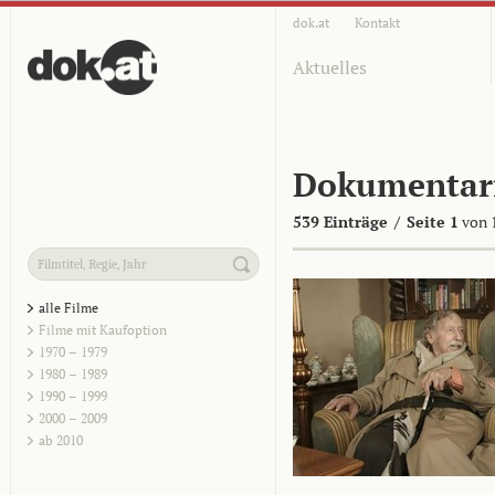
dok.at
Kontakt
Aktuelles
Dokumentar
539 Einträge
/
Seite 1
von 
alle Filme
Filme mit Kaufoption
1970 – 1979
1980 – 1989
1990 – 1999
2000 – 2009
ab 2010