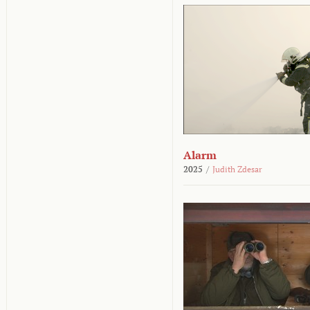
Alarm
2025
/
Judith Zdesar