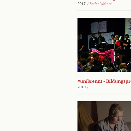
2017
/
Stefan Wolner
#unibrennt - Bildungspr
2010
/