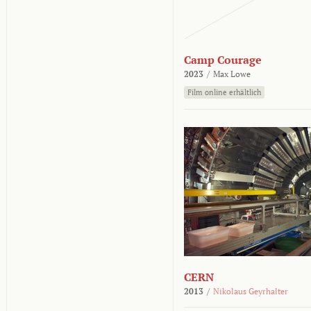
Camp Courage
2023
/
Max Lowe
Film online erhältlich
CERN
2013
/
Nikolaus Geyrhalter