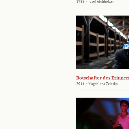
1988
/
Josef Aichholzer
Botschafter des Erinner
2014
/
Magdalena Żelasko