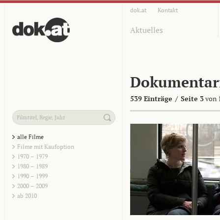
dok.at
Kontakt
Aktuelles
Dokumentar
539 Einträge
/
Seite 3
von 
alle Filme
Filme mit Kaufoption
1970 – 1979
1980 – 1989
1990 – 1999
2000 – 2009
ab 2010