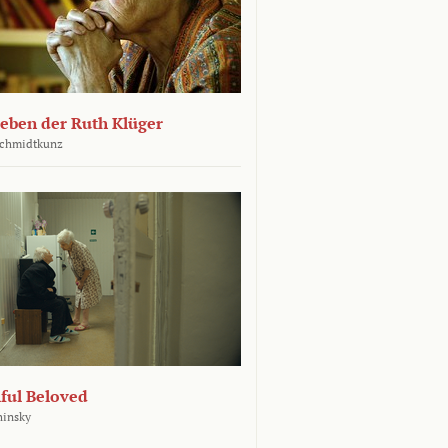
leben der Ruth Klüger
Schmidtkunz
ful Beloved
hinsky