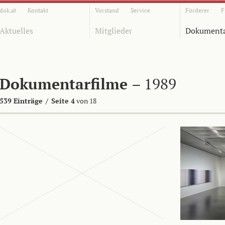
dok.at
Kontakt
Vorstand
Service
Förderer
F
Aktuelles
Mitglieder
Dokumenta
Dokumentarfilme
– 1989
539 Einträge
/
Seite 4
von 18