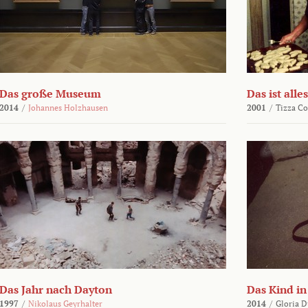
Das große Museum
Das ist alles
2014
/
Johannes Holzhausen
2001
/
Tizza Co
Das Jahr nach Dayton
Das Kind in
1997
/
Nikolaus Geyrhalter
2014
/
Gloria D