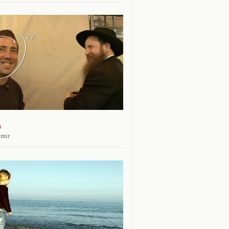
n
amir