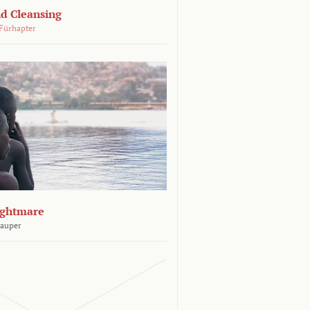
d Cleansing
Fürhapter
ightmare
Sauper