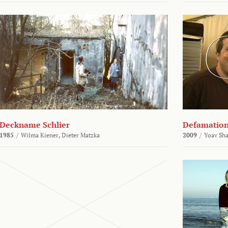
Deckname Schlier
Defamatio
1985
/
Wilma Kiener,
Dieter Matzka
2009
/
Yoav Sh