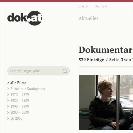
dok.at
Kontakt
Aktuelles
Dokumentar
539 Einträge
/
Seite 3
von 
alle Filme
Filme mit Kaufoption
1970 – 1979
1980 – 1989
1990 – 1999
2000 – 2009
ab 2010