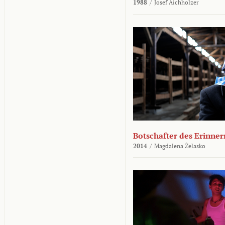
1988
/
Josef Aichholzer
Botschafter des Erinner
2014
/
Magdalena Żelasko