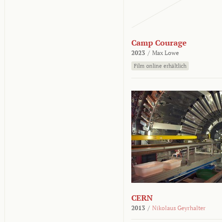
Camp Courage
2023
/
Max Lowe
Film online erhältlich
CERN
2013
/
Nikolaus Geyrhalter