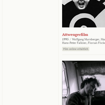
Attwengerfilm
1995
/
Wolfgang Murnberger,
Mar
Hans-Peter Falkner,
Florian Flick
Film online erhältlich