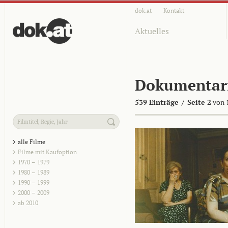
dok.at
Kontakt
Aktuelles
Dokumentar
539 Einträge
/
Seite 2
von 
alle Filme
Filme mit Kaufoption
1970 – 1979
1980 – 1989
1990 – 1999
2000 – 2009
ab 2010