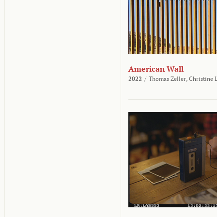
American Wall
2022
/
Thomas Zeller,
Christine 