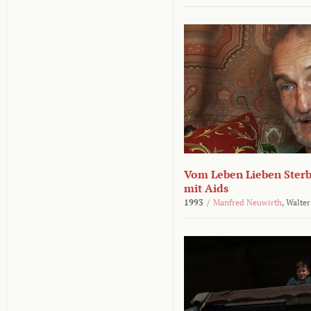
Vom Leben Lieben Sterb
mit Aids
1993
/
Manfred Neuwirth
,
Walter