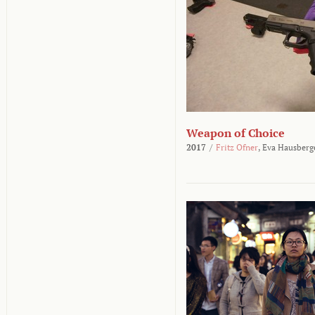
Weapon of Choice
2017
/
Fritz Ofner
,
Eva Hausberg