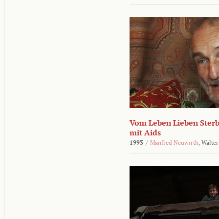
Vom Leben Lieben Sterb
mit Aids
1993
/
Manfred Neuwirth
,
Walter