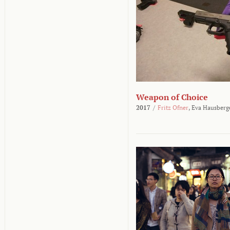
Weapon of Choice
2017
/
Fritz Ofner
,
Eva Hausberg