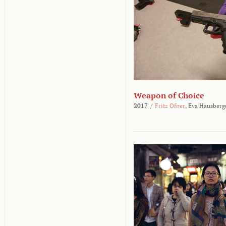
Weapon of Choice
2017
/
Fritz Ofner
,
Eva Hausberg