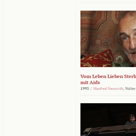
Vom Leben Lieben Sterb
mit Aids
1993
/
Manfred Neuwirth
,
Walter