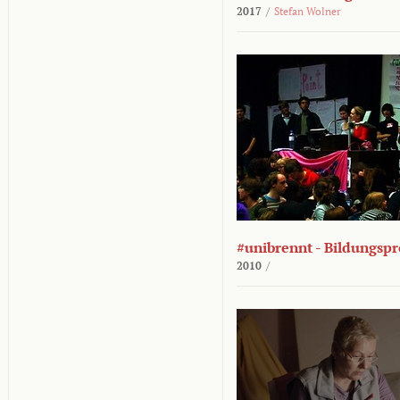
2017
/
Stefan Wolner
#unibrennt - Bildungspr
2010
/