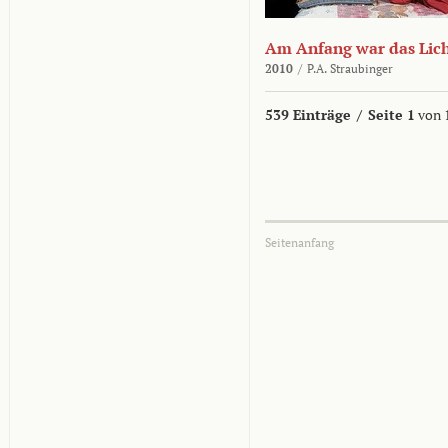
Am Anfang war das Lic
2010
/
P.A. Straubinger
539 Einträge
/
Seite 1
von 
Seitenanfang