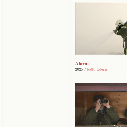
Alarm
2025
/
Judith Zdesar