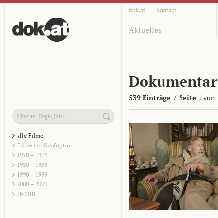
dok.at
Kontakt
Aktuelles
Dokumentar
539 Einträge
/
Seite 1
von 
alle Filme
Filme mit Kaufoption
1970 – 1979
1980 – 1989
1990 – 1999
2000 – 2009
ab 2010