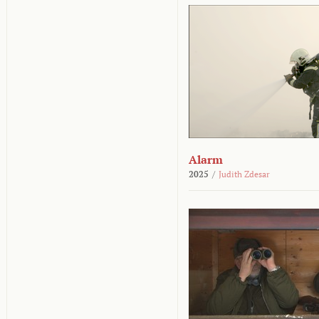
Alarm
2025
/
Judith Zdesar