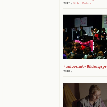
2017
/
Stefan Wolner
#unibrennt - Bildungspr
2010
/