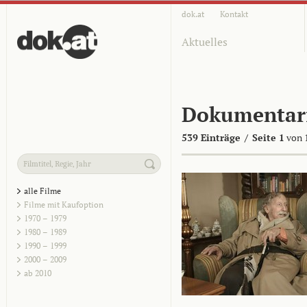
dok.at
Kontakt
Aktuelles
Dokumentar
539 Einträge
/
Seite 1
von 
alle Filme
Filme mit Kaufoption
1970 – 1979
1980 – 1989
1990 – 1999
2000 – 2009
ab 2010