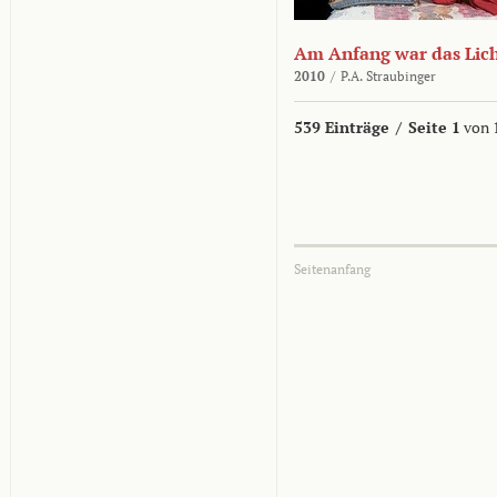
Am Anfang war das Lic
2010
/
P.A. Straubinger
539 Einträge
/
Seite 1
von 
Seitenanfang