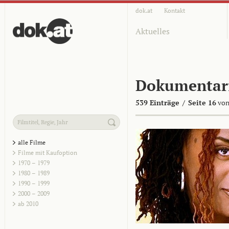
dok.at
Kontakt
Aktuelles
Dokumentar
539 Einträge
/
Seite 16
von
alle Filme
Filme mit Kaufoption
1970 – 1979
1980 – 1989
1990 – 1999
2000 – 2009
ab 2010