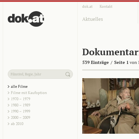
dok.at
Kontakt
Aktuelles
Dokumentar
539 Einträge
/
Seite 1
von 
alle Filme
Filme mit Kaufoption
1970 – 1979
1980 – 1989
1990 – 1999
2000 – 2009
ab 2010