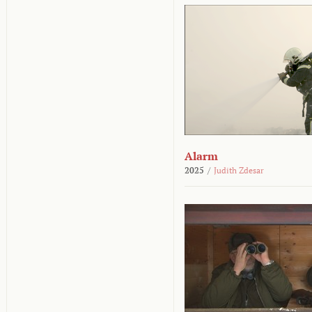
Alarm
2025
/
Judith Zdesar