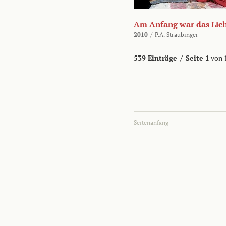
Am Anfang war das Lic
2010
/
P.A. Straubinger
539 Einträge
/
Seite 1
von 
Seitenanfang