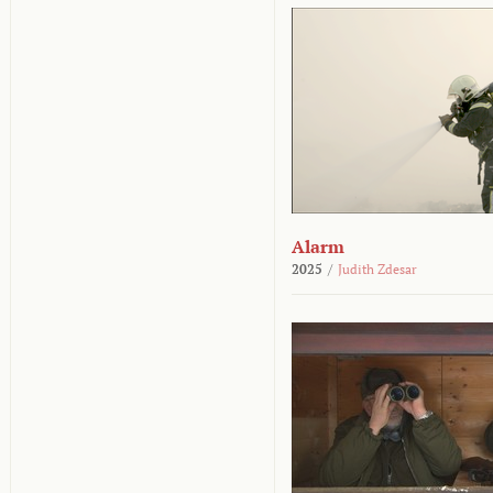
Alarm
2025
/
Judith Zdesar