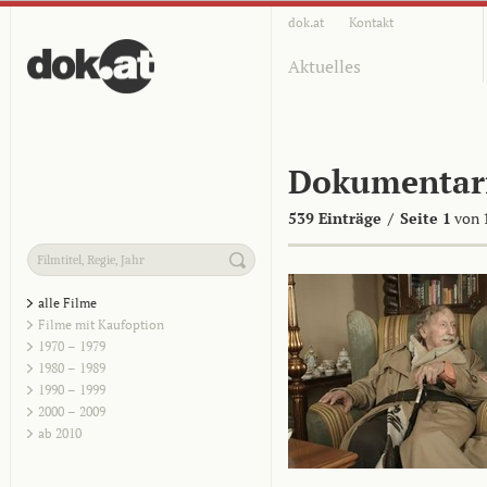
dok.at
Kontakt
Aktuelles
Dokumentar
539 Einträge
/
Seite 1
von 
alle Filme
Filme mit Kaufoption
1970 – 1979
1980 – 1989
1990 – 1999
2000 – 2009
ab 2010