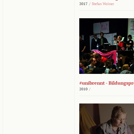
2017
/
Stefan Wolner
#unibrennt - Bildungspr
2010
/