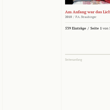
Am Anfang war das Lic
2010
/
P.A. Straubinger
539 Einträge
/
Seite 1
von 
Seitenanfang