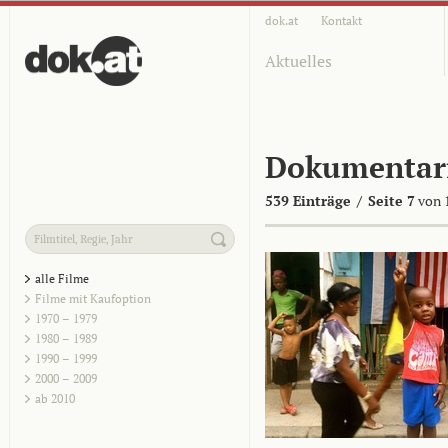
dok.at
Kontakt
Aktuelles
Dokumentar
539 Einträge
/
Seite 7
von 
alle Filme
Filme mit Kaufoption
1970 – 1979
1980 – 1989
1990 – 1999
2000 – 2009
ab 2010