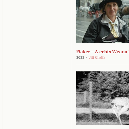
Fiaker – A echts Weana
2022
/
Ulli Gladik