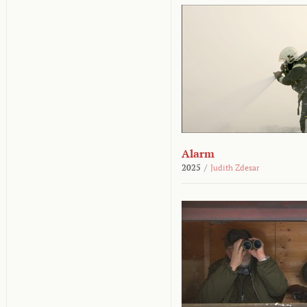
Alarm
2025
/
Judith Zdesar