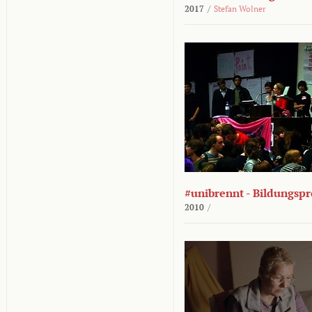
2017
/
Stefan Wolner
#unibrennt - Bildungspr
2010
/