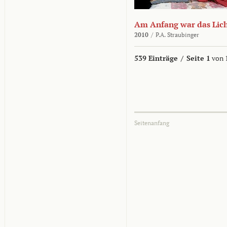
Am Anfang war das Lic
2010
/
P.A. Straubinger
539 Einträge
/
Seite 1
von 
Seitenanfang