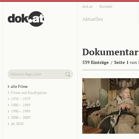
dok.at
Kontakt
Aktuelles
Dokumentar
539 Einträge
/
Seite 1
von 
alle Filme
Filme mit Kaufoption
1970 – 1979
1980 – 1989
1990 – 1999
2000 – 2009
ab 2010