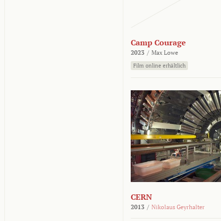
Camp Courage
2023
/
Max Lowe
Film online erhältlich
CERN
2013
/
Nikolaus Geyrhalter