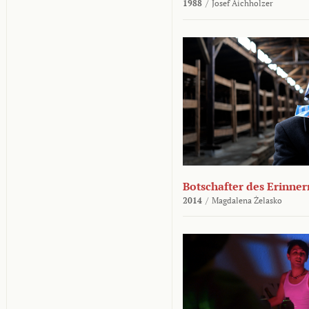
1988
/
Josef Aichholzer
Botschafter des Erinner
2014
/
Magdalena Żelasko