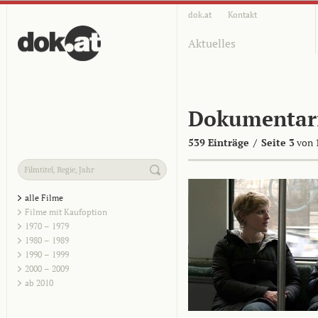
dok.at
Kontakt
Aktuelles
Dokumentar
539 Einträge
/
Seite 3
von 
alle Filme
Filme mit Kaufoption
1970 – 1979
1980 – 1989
1990 – 1999
2000 – 2009
ab 2010