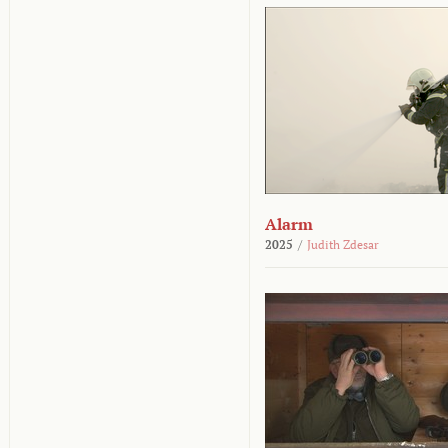
Alarm
2025
/
Judith Zdesar