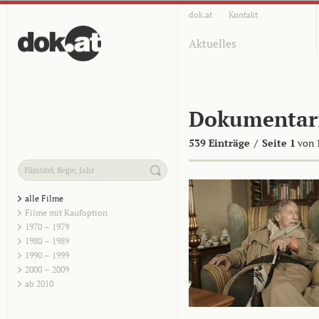
dok.at
Kontakt
Aktuelles
Dokumentar
539 Einträge
/
Seite 1
von 
alle Filme
Filme mit Kaufoption
1970 – 1979
1980 – 1989
1990 – 1999
2000 – 2009
ab 2010