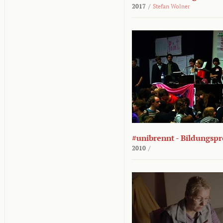
2017
/
Stefan Wolner
#unibrennt - Bildungspr
2010
/