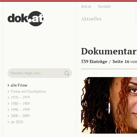
dok.at
Kontakt
Aktuelles
Dokumentar
539 Einträge
/
Seite 16
von
alle Filme
Filme mit Kaufoption
1970 – 1979
1980 – 1989
1990 – 1999
2000 – 2009
ab 2010