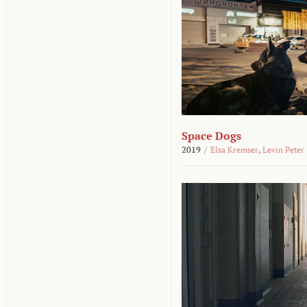
Space Dogs
2019
/
Elsa Kremser
,
Levin Peter