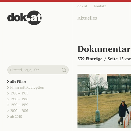
dok.at
Kontakt
Aktuelles
Dokumentar
539 Einträge
/
Seite 15
von
alle Filme
Filme mit Kaufoption
1970 – 1979
1980 – 1989
1990 – 1999
2000 – 2009
ab 2010