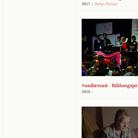
2017
/
Stefan Wolner
#unibrennt - Bildungspr
2010
/