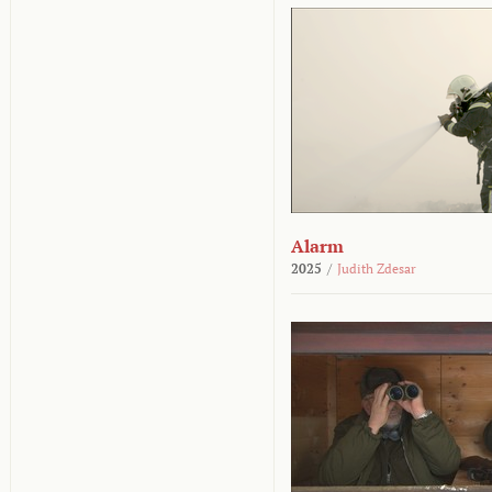
Alarm
2025
/
Judith Zdesar