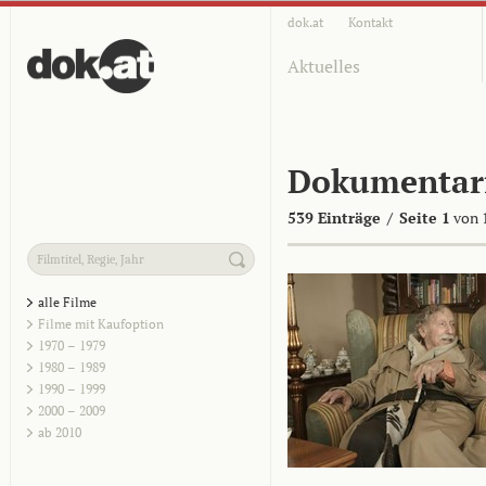
dok.at
Kontakt
Aktuelles
Dokumentar
539 Einträge
/
Seite 1
von 
alle Filme
Filme mit Kaufoption
1970 – 1979
1980 – 1989
1990 – 1999
2000 – 2009
ab 2010