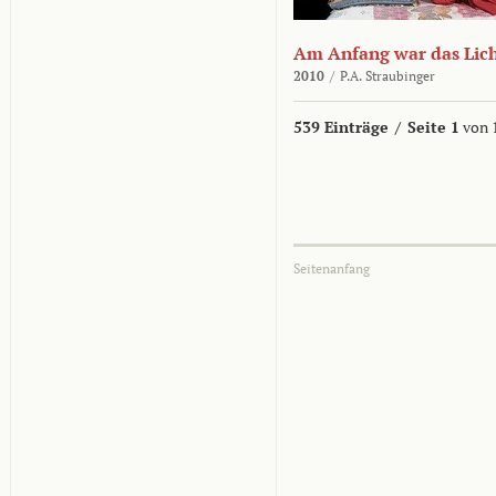
Am Anfang war das Lic
2010
/
P.A. Straubinger
539 Einträge
/
Seite 1
von 
Seitenanfang