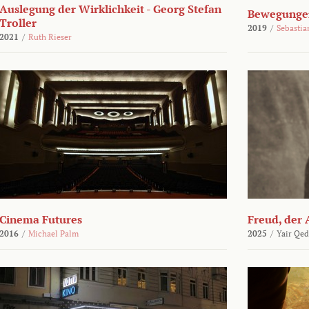
Auslegung der Wirklichkeit - Georg Stefan
Bewegungen
Troller
2019
/
Sebasti
2021
/
Ruth Rieser
Cinema Futures
Freud, der 
2016
/
Michael Palm
2025
/
Yair Qed