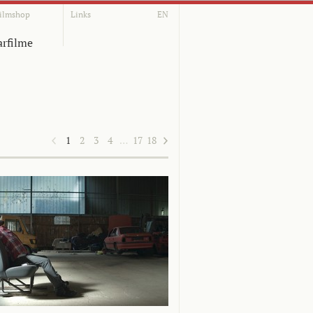
ilmshop
Links
EN
rfilme
1
2
3
4
…
17
18