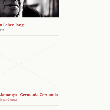
n Leben lang
atz
lamanya - Germania Germania
dreas Guttner