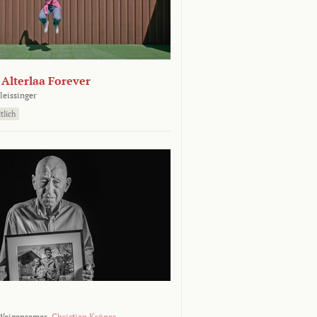
- Alterlaa Forever
leissinger
tlich
Weigensamer,
Christian Krönes