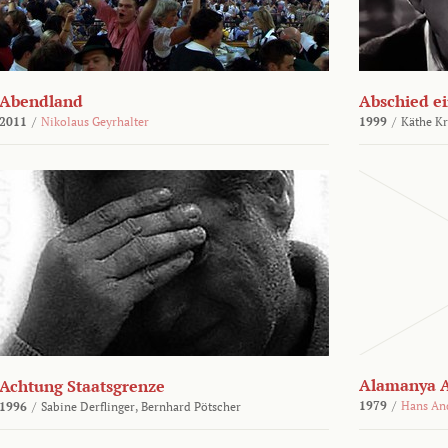
Abendland
Abschied ei
2011
/
Nikolaus Geyrhalter
1999
/
Käthe Kr
Alamanya A
Achtung Staatsgrenze
1979
/
Hans An
1996
/
Sabine Derflinger,
Bernhard Pötscher