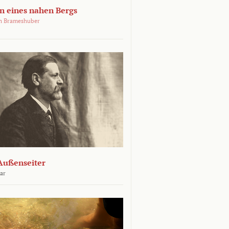
 eines nahen Bergs
an Brameshuber
Außenseiter
ar