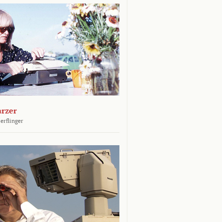
arzer
erflinger