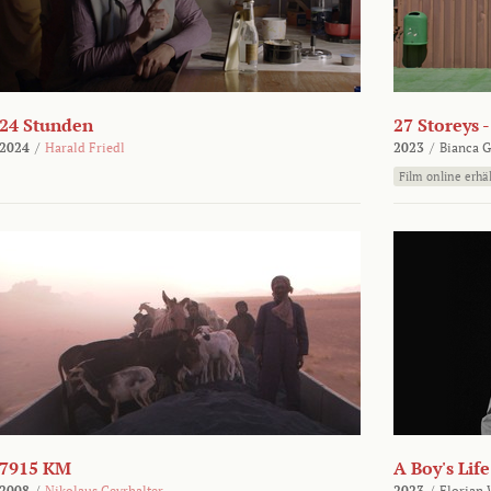
24 Stunden
27 Storeys 
2024
/
Harald Friedl
2023
/
Bianca G
Film online erhäl
7915 KM
A Boy's Life
2008
/
Nikolaus Geyrhalter
2023
/
Florian 