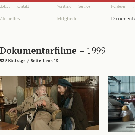
dok.at
Kontakt
Vorstand
Service
Förderer
F
Aktuelles
Mitglieder
Dokumenta
Dokumentarfilme
– 1999
539 Einträge
/
Seite 1
von 18