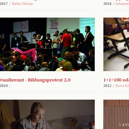
2017
/
Stefan Wolner
2018
/
Johannes
#unibrennt - Bildungsprotest 2.0
1+1=100 ode
2010
/
2012
/
Doris Ki