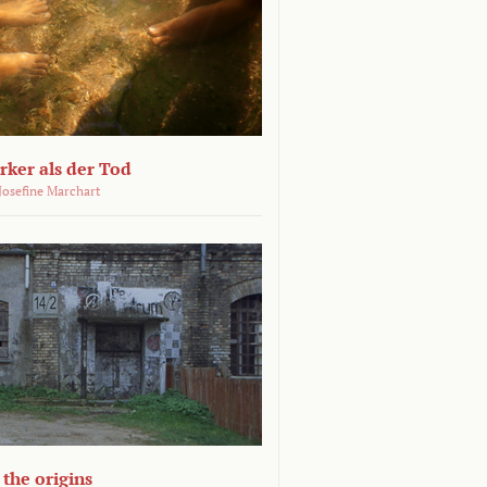
ärker als der Tod
 Josefine Marchart
the origins