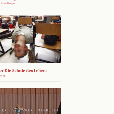
 Gierlinger
r Die Schule des Lebens
ttler