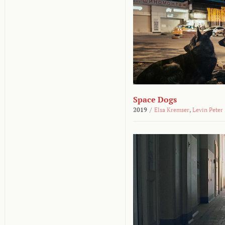
Space Dogs
2019
/
Elsa Kremser
,
Levin Peter