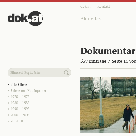
dok.at
Kontakt
Aktuelles
Dokumentar
539 Einträge
/
Seite 15
von
alle Filme
Filme mit Kaufoption
1970 – 1979
1980 – 1989
1990 – 1999
2000 – 2009
ab 2010