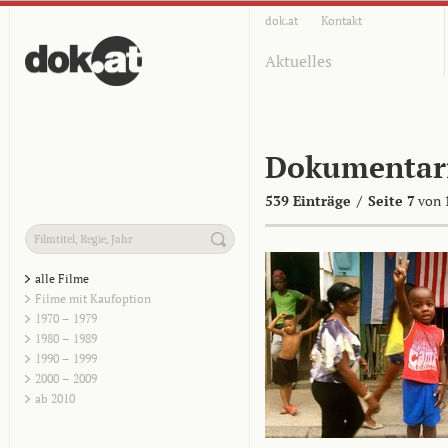
dok.at
Kontakt
Aktuelles
Dokumentar
539 Einträge
/
Seite 7
von 
alle Filme
Filme mit Kaufoption
1970 – 1979
1980 – 1989
1990 – 1999
2000 – 2009
ab 2010