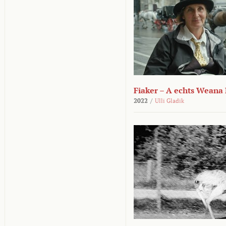
Fiaker – A echts Weana
2022
/
Ulli Gladik