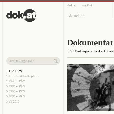
dok.at
Kontakt
Aktuelles
Dokumentar
539 Einträge
/
Seite 18
von
alle Filme
Filme mit Kaufoption
1970 – 1979
1980 – 1989
1990 – 1999
2000 – 2009
ab 2010