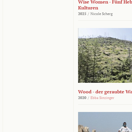
Wise Women - Fünf He
Kulturen
2025
/
Nicole Scherg
Wood - der geraubte W
2020
/
Ebba Sinzinger