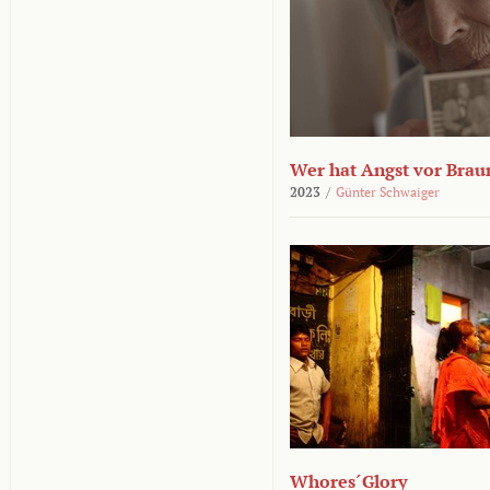
Wer hat Angst vor Brau
2023
/
Günter Schwaiger
Whores´Glory