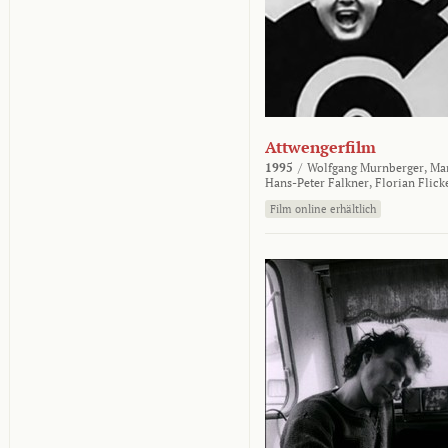
Attwengerfilm
1995
/
Wolfgang Murnberger,
Mar
Hans-Peter Falkner,
Florian Flick
Film online erhältlich