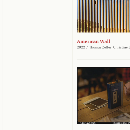
American Wall
2022
/
Thomas Zeller,
Christine 