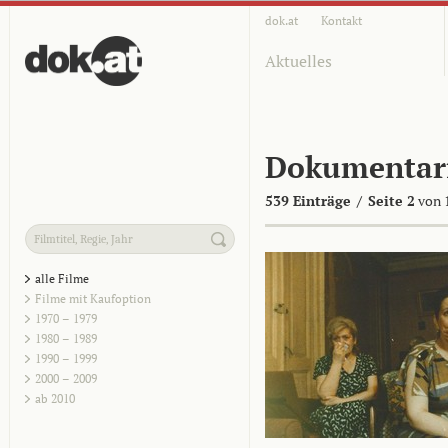
dok.at
Kontakt
Aktuelles
Dokumentar
539 Einträge
/
Seite 2
von 
alle Filme
Filme mit Kaufoption
1970 – 1979
1980 – 1989
1990 – 1999
2000 – 2009
ab 2010