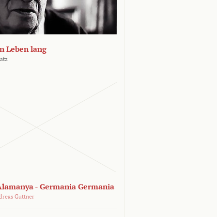
n Leben lang
atz
lamanya - Germania Germania
dreas Guttner