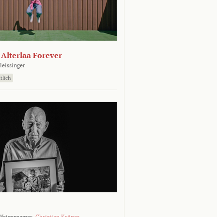
- Alterlaa Forever
leissinger
tlich
Weigensamer,
Christian Krönes