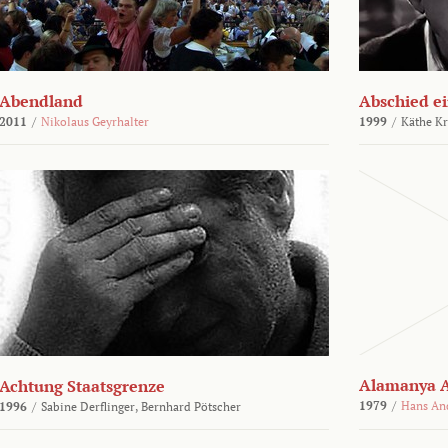
Abendland
Abschied ei
2011
/
Nikolaus Geyrhalter
1999
/
Käthe Kr
Alamanya A
Achtung Staatsgrenze
1979
/
Hans An
1996
/
Sabine Derflinger,
Bernhard Pötscher