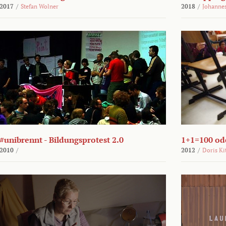
2017
/
Stefan Wolner
2018
/
Johannes
#unibrennt - Bildungsprotest 2.0
1+1=100 ode
2010
/
2012
/
Doris Ki