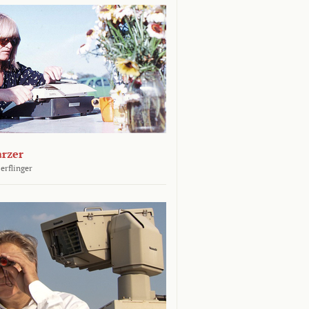
arzer
erflinger