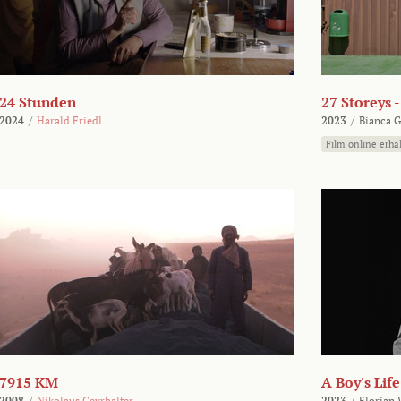
24 Stunden
27 Storeys 
2024
/
Harald Friedl
2023
/
Bianca G
Film online erhäl
7915 KM
A Boy's Life
2008
/
Nikolaus Geyrhalter
2023
/
Florian 