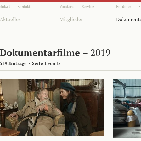
dok.at
Kontakt
Vorstand
Service
Förderer
F
Aktuelles
Mitglieder
Dokumenta
Dokumentarfilme
– 2019
539 Einträge
/
Seite 1
von 18