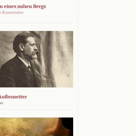
 eines nahen Bergs
an Brameshuber
Außenseiter
ar