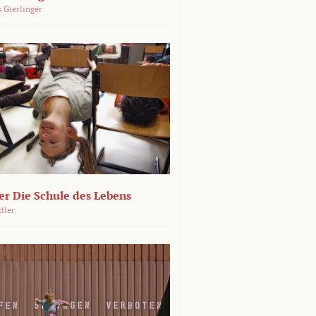
 Gierlinger
r Die Schule des Lebens
ttler