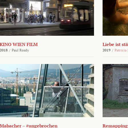
KINO WIEN FILM
Liebe ist st
2018
/
Paul Rosdy
2019
/
Patricia
Mabacher – #ungebrochen
Remapping 