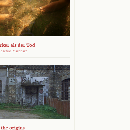
ärker als der Tod
 Josefine Marchart
the origins