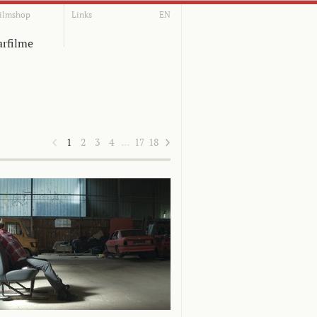
ilmshop
Links
EN
rfilme
1
2
3
4
…
17
18