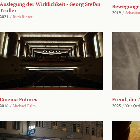
Auslegung der Wirklichkeit - Georg Stefan
Bewegungen
Troller
2019
/
Sebasti
2021
/
Ruth Rieser
Cinema Futures
Freud, der 
2016
/
Michael Palm
2025
/
Yair Qed