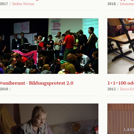
2017
/
Stefan Wolner
2018
/
Johannes
#unibrennt - Bildungsprotest 2.0
1+1=100 ode
2010
/
2012
/
Doris Ki