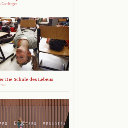
 Gierlinger
r Die Schule des Lebens
ttler