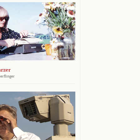
arzer
erflinger