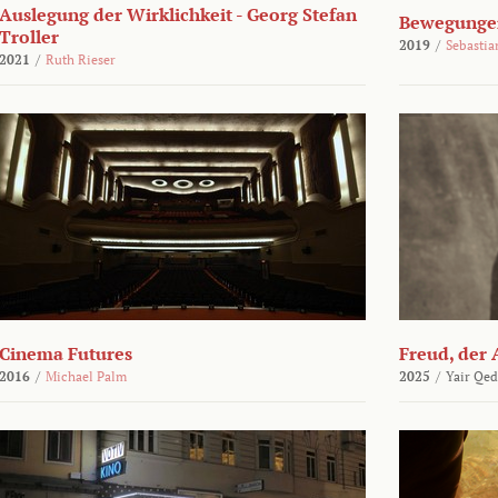
Auslegung der Wirklichkeit - Georg Stefan
Bewegungen
Troller
2019
/
Sebasti
2021
/
Ruth Rieser
Cinema Futures
Freud, der 
2016
/
Michael Palm
2025
/
Yair Qed