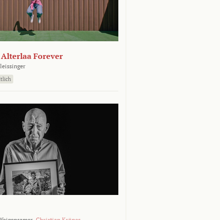
- Alterlaa Forever
leissinger
tlich
Weigensamer,
Christian Krönes