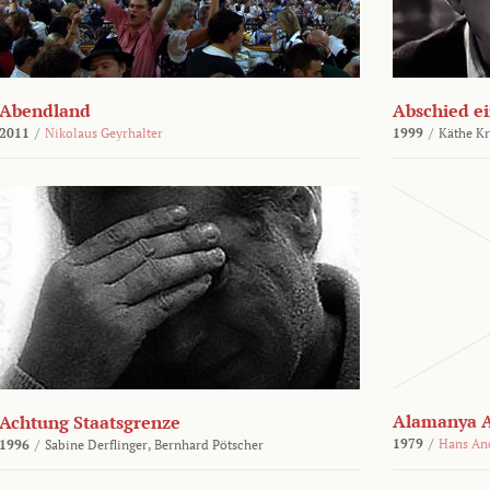
Abendland
Abschied ei
2011
/
Nikolaus Geyrhalter
1999
/
Käthe Kr
Alamanya A
Achtung Staatsgrenze
1979
/
Hans An
1996
/
Sabine Derflinger,
Bernhard Pötscher