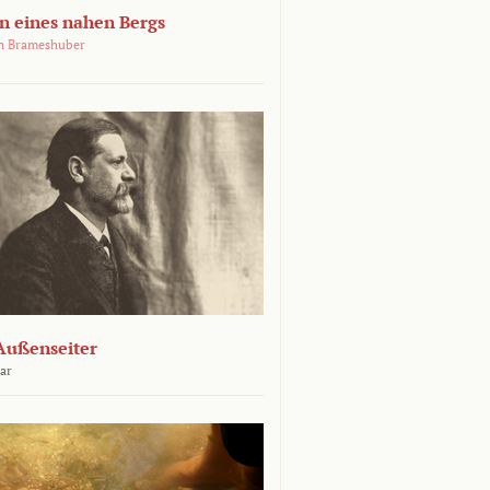
 eines nahen Bergs
an Brameshuber
Außenseiter
ar