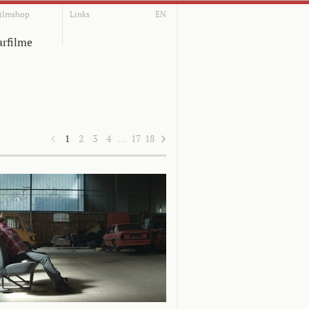
ilmshop
Links
EN
rfilme
1
2
3
4
…
17
18