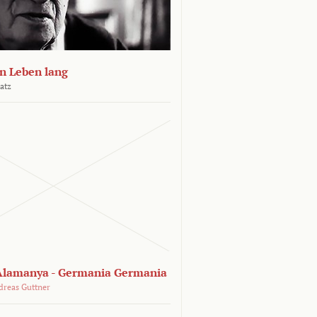
n Leben lang
atz
lamanya - Germania Germania
dreas Guttner