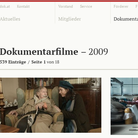
dok.at
Kontakt
Vorstand
Service
Förderer
F
Aktuelles
Mitglieder
Dokumenta
Dokumentarfilme
– 2009
539 Einträge
/
Seite 1
von 18