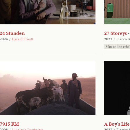
24 Stunden
27 Storeys 
2024
/
Harald Friedl
2023
/
Bianca G
Film online erhäl
7915 KM
A Boy's Life
2008
/
Nikolaus Geyrhalter
2023
/
Florian 