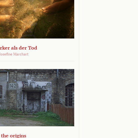
ärker als der Tod
 Josefine Marchart
the origins