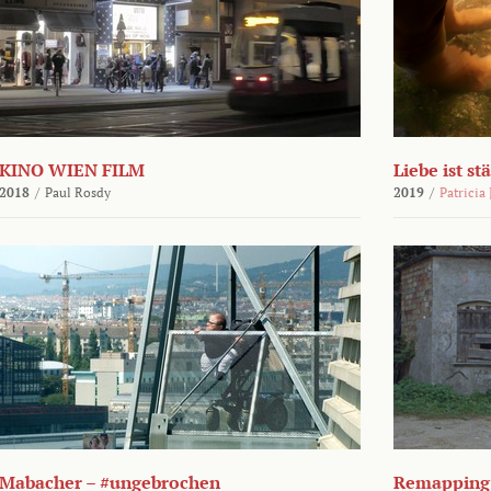
KINO WIEN FILM
Liebe ist st
2018
/
Paul Rosdy
2019
/
Patricia
Mabacher – #ungebrochen
Remapping 