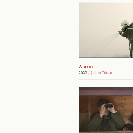
Alarm
2025
/
Judith Zdesar