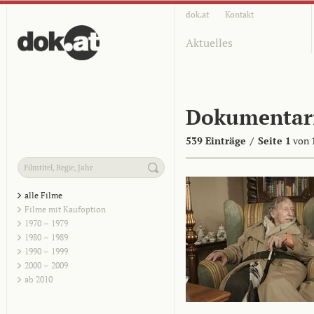
dok.at
Kontakt
Aktuelles
Dokumentar
539 Einträge
/
Seite 1
von 
alle Filme
Filme mit Kaufoption
1970 – 1979
1980 – 1989
1990 – 1999
2000 – 2009
ab 2010