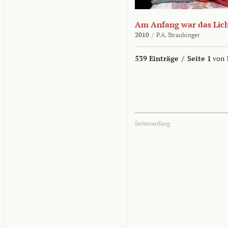
Am Anfang war das Lic
2010
/
P.A. Straubinger
539 Einträge
/
Seite 1
von 
Seitenanfang