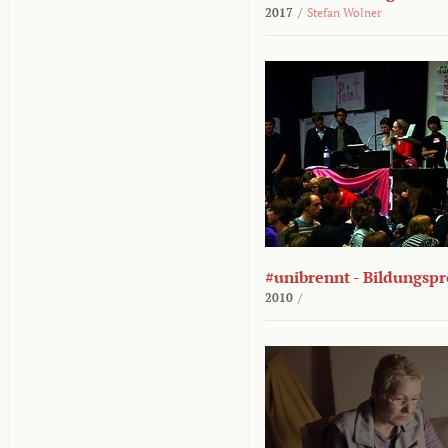
2017
/
Stefan Wolner
#unibrennt - Bildungspr
2010
/