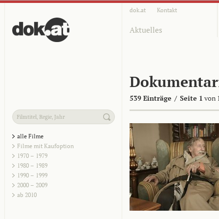
dok.at
Kontakt
Aktuelles
Dokumentar
539 Einträge
/
Seite 1
von 
alle Filme
Filme mit Kaufoption
1970 – 1979
1980 – 1989
1990 – 1999
2000 – 2009
ab 2010