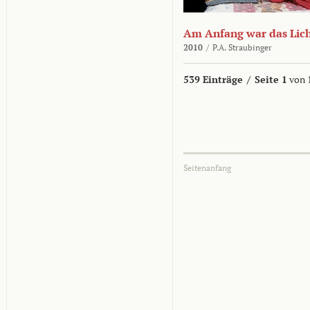
Am Anfang war das Lic
2010
/
P.A. Straubinger
539 Einträge
/
Seite 1
von 
Seitenanfang