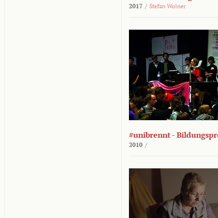
2017
/
Stefan Wolner
#unibrennt - Bildungspr
2010
/