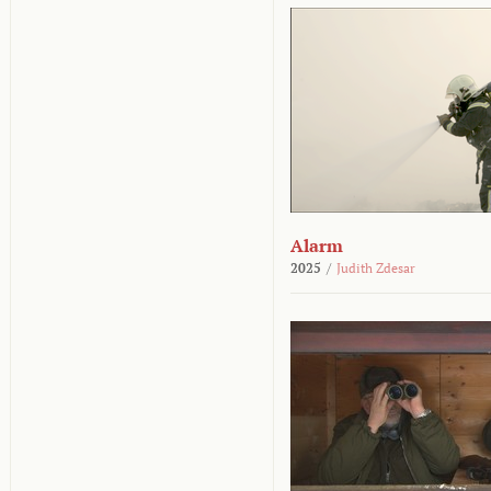
Alarm
2025
/
Judith Zdesar