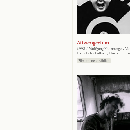
Attwengerfilm
1995
/
Wolfgang Murnberger,
Mar
Hans-Peter Falkner,
Florian Flick
Film online erhältlich