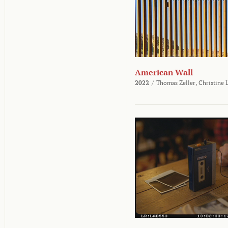
American Wall
2022
/
Thomas Zeller,
Christine 