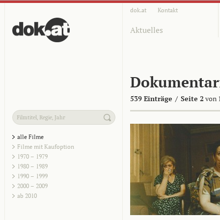
dok.at
Kontakt
Aktuelles
Dokumentar
539 Einträge
/
Seite 2
von 
alle Filme
Filme mit Kaufoption
1970 – 1979
1980 – 1989
1990 – 1999
2000 – 2009
ab 2010