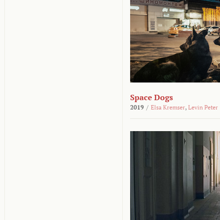
Space Dogs
2019
/
Elsa Kremser
,
Levin Peter