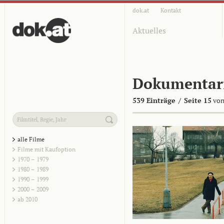
dok.at
Kontakt
Aktuelles
Dokumentar
539 Einträge
/
Seite 15
von
alle Filme
Filme mit Kaufoption
1970 – 1979
1980 – 1989
1990 – 1999
2000 – 2009
ab 2010