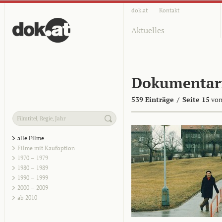
dok.at
Kontakt
Aktuelles
Dokumentar
539 Einträge
/
Seite 15
von
alle Filme
Filme mit Kaufoption
1970 – 1979
1980 – 1989
1990 – 1999
2000 – 2009
ab 2010