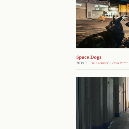
Space Dogs
2019
/
Elsa Kremser
,
Levin Peter